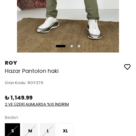
ROY
Hazar Pantolon haki
Ürün Kodu
:
ROY379
₺ 1,149.99
2 VE ÜZERİ ALIMLARDA %10 İNDİRİM
Beden
S
M
L
XL