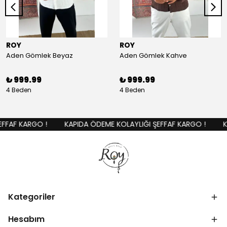
ROY
ROY
Aden Gömlek Beyaz
Aden Gömlek Kahve
₺ 999.99
₺ 999.99
4 Beden
4 Beden
FFAF KARGO !
KAPIDA ÖDEME KOLAYLIĞI ŞEFFAF KARGO !
KA
Kategoriler
Hesabım