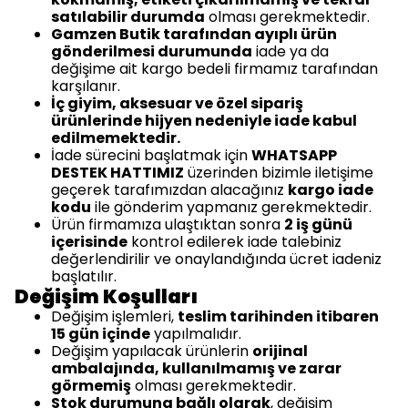
satılabilir durumda
olması gerekmektedir.
Gamzen Butik tarafından ayıplı ürün
gönderilmesi durumunda
iade ya da
değişime ait kargo bedeli firmamız tarafından
karşılanır.
İç giyim, aksesuar ve özel sipariş
ürünlerinde hijyen nedeniyle iade kabul
edilmemektedir.
İade sürecini başlatmak için
WHATSAPP
DESTEK HATTIMIZ
üzerinden bizimle iletişime
geçerek tarafımızdan alacağınız
kargo iade
kodu
ile gönderim yapmanız gerekmektedir.
Ürün firmamıza ulaştıktan sonra
2 iş günü
içerisinde
kontrol edilerek iade talebiniz
değerlendirilir ve onaylandığında ücret iadeniz
başlatılır.
Değişim Koşulları
Değişim işlemleri,
teslim tarihinden itibaren
15 gün içinde
yapılmalıdır.
Değişim yapılacak ürünlerin
orijinal
ambalajında, kullanılmamış ve zarar
görmemiş
olması gerekmektedir.
Stok durumuna bağlı olarak
, değişim