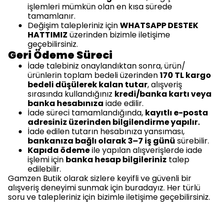
işlemleri mümkün olan en kısa sürede
tamamlanır.
Değişim talepleriniz için
WHATSAPP DESTEK
HATTIMIZ
üzerinden bizimle iletişime
geçebilirsiniz.
Geri Ödeme Süreci
İade talebiniz onaylandıktan sonra, ürün/
ürünlerin toplam bedeli üzerinden
170 TL kargo
bedeli düşülerek kalan tutar
, alışveriş
sırasında kullandığınız
kredi/banka kartı veya
banka hesabınıza
iade edilir.
İade süreci tamamlandığında,
kayıtlı e-posta
adresiniz üzerinden bilgilendirme yapılır.
İade edilen tutarın hesabınıza yansıması,
bankanıza bağlı olarak 3–7 iş günü
sürebilir.
Kapıda ödeme
ile yapılan alışverişlerde iade
işlemi için
banka hesap bilgileriniz
talep
edilebilir.
Gamzen Butik olarak sizlere keyifli ve güvenli bir
alışveriş deneyimi sunmak için buradayız. Her türlü
soru ve talepleriniz için bizimle iletişime geçebilirsiniz.