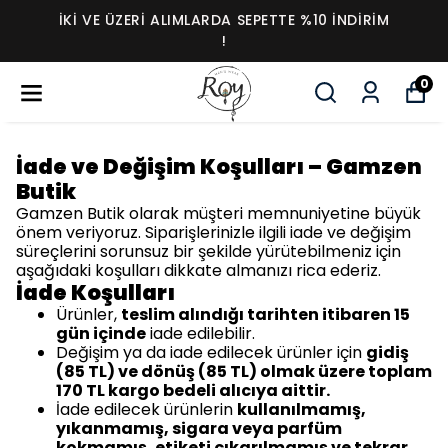
İKI VE ÜZERI ALIMLARDA SEPETTE %10 İNDIRIM
!
0
İade ve Değişim Koşulları – Gamzen
Butik
Gamzen Butik olarak müşteri memnuniyetine büyük
önem veriyoruz. Siparişlerinizle ilgili iade ve değişim
süreçlerini sorunsuz bir şekilde yürütebilmeniz için
aşağıdaki koşulları dikkate almanızı rica ederiz.
İade Koşulları
Ürünler,
teslim alındığı tarihten itibaren 15
gün içinde
iade edilebilir.
Değişim ya da iade edilecek ürünler için
gidiş
(85 TL) ve dönüş (85 TL) olmak üzere toplam
170 TL kargo bedeli alıcıya aittir.
İade edilecek ürünlerin
kullanılmamış,
yıkanmamış, sigara veya parfüm
kokmamış, etiketi çıkarılmamış ve tekrar