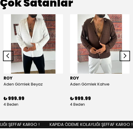
Çok Satanlar
ROY
ROY
Aden Gömlek Beyaz
Aden Gömlek Kahve
₺ 999.99
₺ 999.99
4 Beden
4 Beden
ĞI ŞEFFAF KARGO !
KAPIDA ÖDEME KOLAYLIĞI ŞEFFAF KARGO !