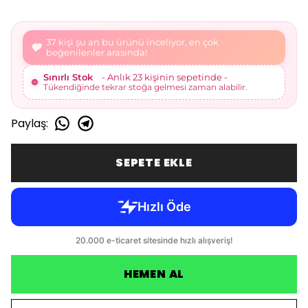
38 kişi şu an bu ürünü inceliyor, en çok
beğenilenler arasında!
Sınırlı Stok
- Anlık 23 kişinin sepetinde -
Tükendiğinde tekrar stoğa gelmesi zaman alabilir.
Paylaş
:
SEPETE EKLE
HEMEN AL