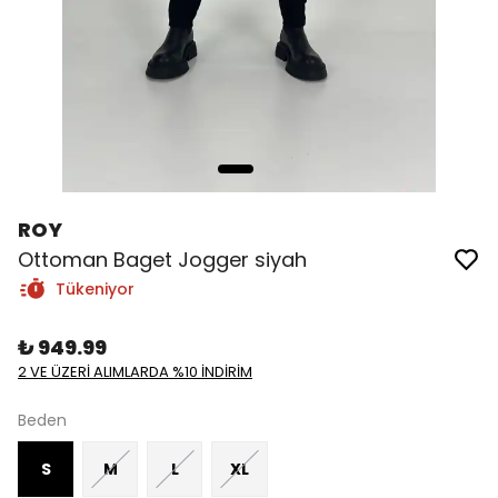
ROY
Ottoman Baget Jogger siyah
Tükeniyor
₺ 949.99
2 VE ÜZERİ ALIMLARDA %10 İNDİRİM
Beden
S
M
L
XL