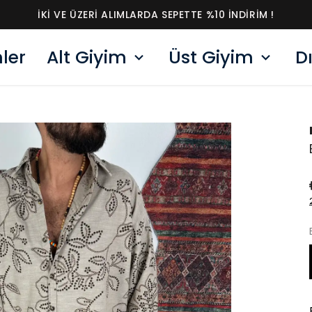
İKI VE ÜZERI ALIMLARDA SEPETTE %10 İNDIRIM !
ler
Alt Giyim
Üst Giyim
D