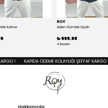
ROY
lek Kahve
Aden Gömlek Siyah
99
₺ 999.99
4 Beden
GO !
KAPIDA ÖDEME KOLAYLIĞI ŞEFFAF KARGO !
Hakkımızda