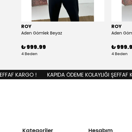
ROY
ROY
Aden Gömlek Beyaz
Aden Göm
₺ 999.99
₺ 999.
4 Beden
4 Beden
AF KARGO !
KAPIDA ÖDEME KOLAYLIĞI ŞEFFAF KAR
Kategoriler
Hesabım