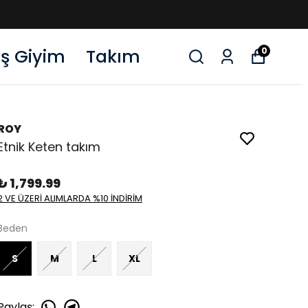
ış Giyim
Takım
0
ROY
Etnik Keten takım
₺ 1,799.99
2 VE ÜZERİ ALIMLARDA %10 İNDİRİM
Beden
S
M
L
XL
Paylaş
: