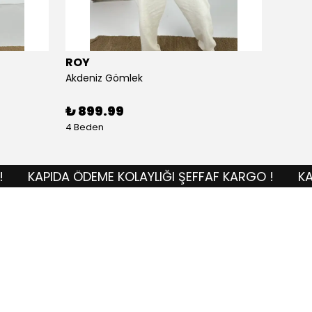
ROY
ROY
Akdeniz Gömlek
Anadol
₺ 899.99
₺ 1,
4 Beden
4 Bede
KAPIDA ÖDEME KOLAYLIĞI ŞEFFAF KARGO !
KAPID