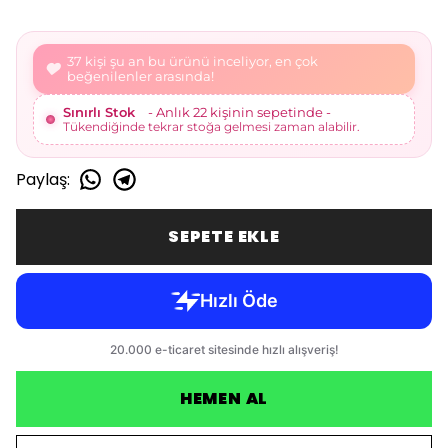
40 kişi şu an bu ürünü inceliyor, en çok
beğenilenler arasında!
Sınırlı Stok
- Anlık 23 kişinin sepetinde -
Tükendiğinde tekrar stoğa gelmesi zaman alabilir.
Paylaş
:
SEPETE EKLE
HEMEN AL