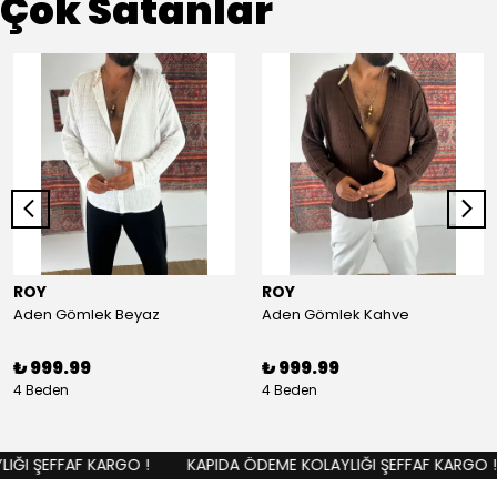
Çok Satanlar
ROY
ROY
Aden Gömlek Beyaz
Aden Gömlek Kahve
₺ 999.99
₺ 999.99
4 Beden
4 Beden
ĞI ŞEFFAF KARGO !
KAPIDA ÖDEME KOLAYLIĞI ŞEFFAF KARGO !