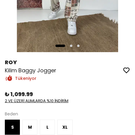
ROY
Kilim Baggy Jogger
Tükeniyor
₺ 1,099.99
2 VE ÜZERİ ALIMLARDA %10 İNDİRİM
Beden
S
M
L
XL