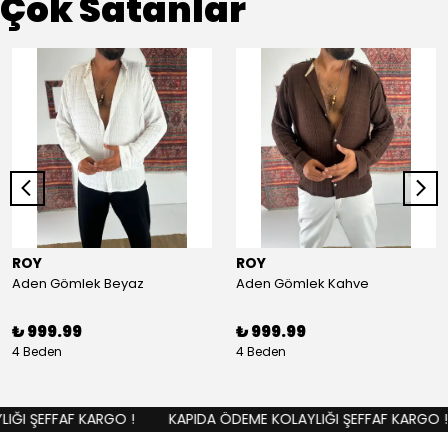
Çok Satanlar
ROY
ROY
Aden Gömlek Beyaz
Aden Gömlek Kahve
₺ 999.99
₺ 999.99
4 Beden
4 Beden
ĞI ŞEFFAF KARGO !
KAPIDA ÖDEME KOLAYLIĞI ŞEFFAF KARGO !