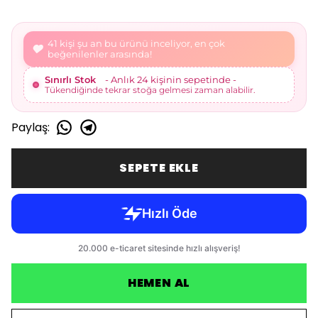
42 kişi şu an bu ürünü inceliyor, en çok
beğenilenler arasında!
Sınırlı Stok
- Anlık 24 kişinin sepetinde -
Tükendiğinde tekrar stoğa gelmesi zaman alabilir.
Paylaş
:
SEPETE EKLE
HEMEN AL