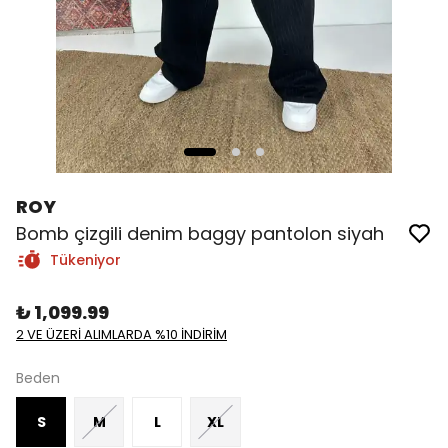
ROY
Bomb çizgili denim baggy pantolon siyah
Tükeniyor
₺ 1,099.99
2 VE ÜZERİ ALIMLARDA %10 İNDİRİM
Beden
S
M
L
XL