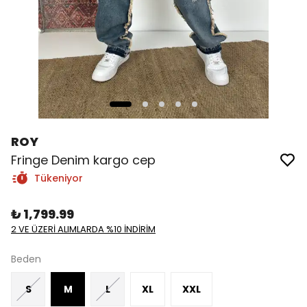
ROY
Fringe Denim kargo cep
Tükeniyor
₺ 1,799.99
2 VE ÜZERİ ALIMLARDA %10 İNDİRİM
Beden
S
M
L
XL
XXL