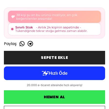
40 kişi şu an bu ürünü inceliyor, en çok
beğenilenler arasında!
Sınırlı Stok
- Anlık 24 kişinin sepetinde -
Tükendiğinde tekrar stoğa gelmesi zaman alabilir.
Paylaş
:
SEPETE EKLE
HEMEN AL