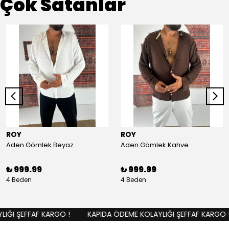
Çok Satanlar
ROY
ROY
Aden Gömlek Beyaz
Aden Gömlek Kahve
₺ 999.99
₺ 999.99
4 Beden
4 Beden
ĞI ŞEFFAF KARGO !
KAPIDA ÖDEME KOLAYLIĞI ŞEFFAF KARGO !