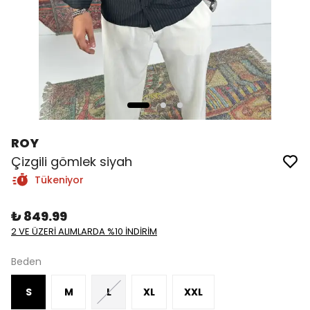
ROY
Çizgili gömlek siyah
Tükeniyor
₺ 849.99
2 VE ÜZERİ ALIMLARDA %10 İNDİRİM
Beden
S
M
L
XL
XXL