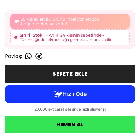
38 kişi şu an bu ürünü inceliyor, en çok
beğenilenler arasında!
Sınırlı Stok
- Anlık 24 kişinin sepetinde -
Tükendiğinde tekrar stoğa gelmesi zaman alabilir.
Paylaş
:
SEPETE EKLE
HEMEN AL