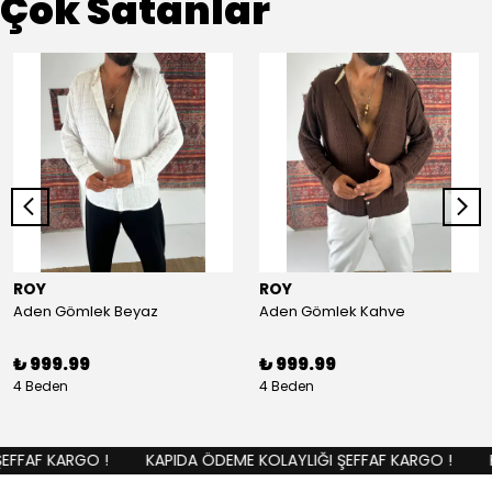
Çok Satanlar
ROY
ROY
Aden Gömlek Beyaz
Aden Gömlek Kahve
₺ 999.99
₺ 999.99
4 Beden
4 Beden
FFAF KARGO !
KAPIDA ÖDEME KOLAYLIĞI ŞEFFAF KARGO !
K