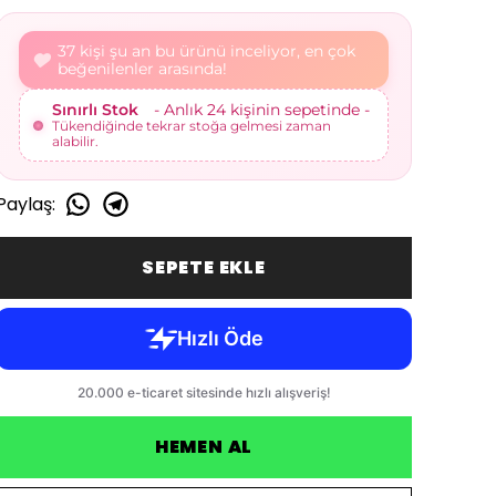
40 kişi şu an bu ürünü inceliyor, en çok
beğenilenler arasında!
Sınırlı Stok
- Anlık 25 kişinin sepetinde -
Tükendiğinde tekrar stoğa gelmesi zaman
alabilir.
Paylaş
:
SEPETE EKLE
HEMEN AL