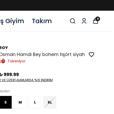
ış Giyim
Takım
0
ROY
Osman Hamdi Bey bohem tişört siyah
Tükeniyor
₺ 999.99
2 VE ÜZERİ ALIMLARDA %10 İNDİRİM
Beden
S
M
L
XL