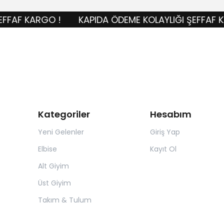
F KARGO !
KAPIDA ÖDEME KOLAYLIĞI ŞEFFAF KARG
Kategoriler
Hesabım
Yeni Gelenler
Giriş Yap
Elbise
Kayıt Ol
Alt Giyim
Üst Giyim
Takım & Tulum