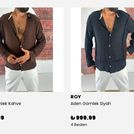
ROY
lek Kahve
Aden Gömlek Siyah
99
₺ 999.99
4 Beden