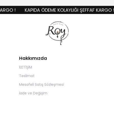
O !
KAPIDA ÖDEME KOLAYLIĞI ŞEFFAF KARGO !
Hakkımızda
İLETİŞİM
Teslimat
Mesafeli Satış Sözleşmesi
İade ve Değişim