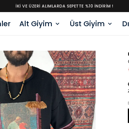
İKI VE ÜZERI ALIMLARDA SEPETTE %10 İNDIRIM !
ler
Alt Giyim
Üst Giyim
D