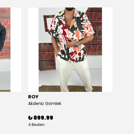
ROY
ROY
Akdeniz Gömlek
Anadol
₺ 899.99
₺ 1,
4 Beden
4 Bede