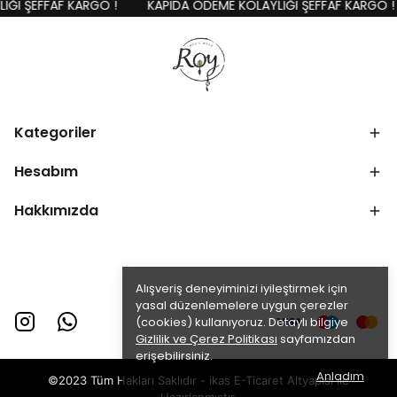
ĞI ŞEFFAF KARGO !
KAPIDA ÖDEME KOLAYLIĞI ŞEFFAF KARGO !
Kategoriler
Hesabım
Hakkımızda
Alışveriş deneyiminizi iyileştirmek için
yasal düzenlemelere uygun çerezler
(cookies) kullanıyoruz. Detaylı bilgiye
Gizlilik ve Çerez Politikası
sayfamızdan
erişebilirsiniz.
Anladım
©2023 Tüm Hakları Saklıdır - ikas E-Ticaret
Altyapısı ile