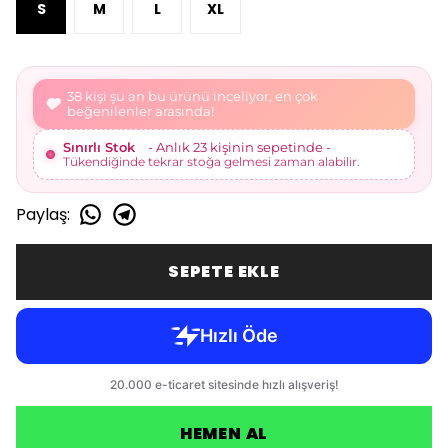
S
M
L
XL
41 kişi şu an bu ürünü inceliyor, en çok
beğenilenler arasında!
Sınırlı Stok
- Anlık 23 kişinin sepetinde -
Tükendiğinde tekrar stoğa gelmesi zaman alabilir.
Paylaş
:
SEPETE EKLE
HEMEN AL