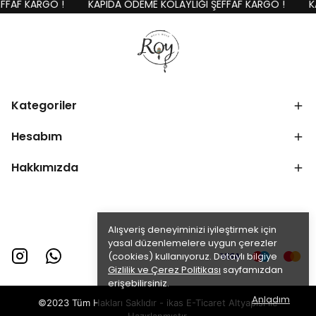
FAF KARGO !
KAPIDA ÖDEME KOLAYLIĞI ŞEFFAF KARGO !
KA
Kategoriler
Hesabım
Hakkımızda
Alışveriş deneyiminizi iyileştirmek için
yasal düzenlemelere uygun çerezler
(cookies) kullanıyoruz. Detaylı bilgiye
Gizlilik ve Çerez Politikası
sayfamızdan
erişebilirsiniz.
Anladım
©2023 Tüm Hakları Saklıdır - ikas E-Ticaret
Altyapısı ile