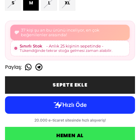
S
M
L
XL
38 kişi şu an bu ürünü inceliyor, en çok
beğenilenler arasında!
Sınırlı Stok
- Anlık 25 kişinin sepetinde -
Tükendiğinde tekrar stoğa gelmesi zaman alabilir.
Paylaş
:
SEPETE EKLE
HEMEN AL