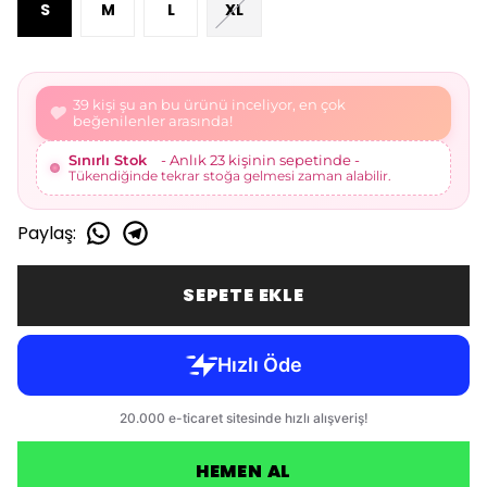
S
M
L
XL
39 kişi şu an bu ürünü inceliyor, en çok
beğenilenler arasında!
Sınırlı Stok
- Anlık 23 kişinin sepetinde -
Tükendiğinde tekrar stoğa gelmesi zaman alabilir.
Paylaş
:
SEPETE EKLE
HEMEN AL