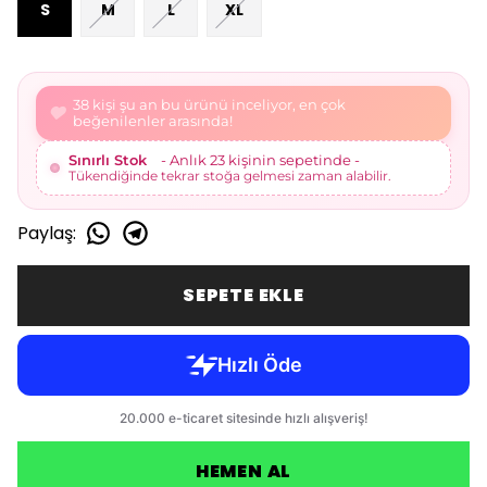
S
M
L
XL
40 kişi şu an bu ürünü inceliyor, en çok
beğenilenler arasında!
Sınırlı Stok
- Anlık 23 kişinin sepetinde -
Tükendiğinde tekrar stoğa gelmesi zaman alabilir.
Paylaş
:
SEPETE EKLE
HEMEN AL