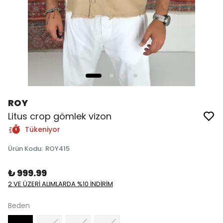
ROY
Litus crop gömlek vizon
Tükeniyor
Ürün Kodu
:
ROY415
₺ 999.99
2 VE ÜZERİ ALIMLARDA %10 İNDİRİM
Beden