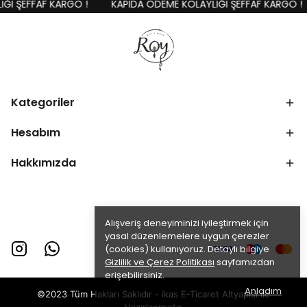
I ŞEFFAF KARGO !
KAPIDA ÖDEME KOLAYLIĞI ŞEFFAF KARGO !
Kategoriler
Hesabım
Hakkımızda
Alışveriş deneyiminizi iyileştirmek için
yasal düzenlemelere uygun çerezler
(cookies) kullanıyoruz. Detaylı bilgiye
Gizlilik ve Çerez Politikası
sayfamızdan
erişebilirsiniz.
Anladım
©2023 Tüm Hakları Saklıdır - ikas E-Ticaret
Altyapısı ile