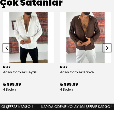
Çok Satanlar
ROY
ROY
Aden Gömlek Beyaz
Aden Gömlek Kahve
₺ 999.99
₺ 999.99
4 Beden
4 Beden
I ŞEFFAF KARGO !
KAPIDA ÖDEME KOLAYLIĞI ŞEFFAF KARGO !