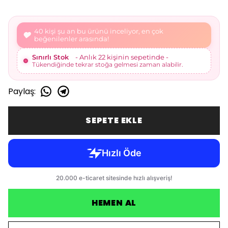
41 kişi şu an bu ürünü inceliyor, en çok
beğenilenler arasında!
Sınırlı Stok
- Anlık 22 kişinin sepetinde -
Tükendiğinde tekrar stoğa gelmesi zaman alabilir.
Paylaş
:
SEPETE EKLE
HEMEN AL