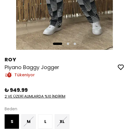
ROY
Piyano Baggy Jogger
Tükeniyor
₺ 949.99
2 VE ÜZERİ ALIMLARDA %10 İNDİRİM
Beden
S
M
L
XL