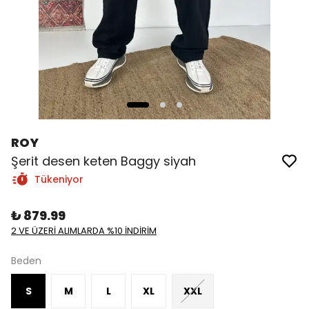
ROY
Şerit desen keten Baggy siyah
Tükeniyor
₺ 879.99
2 VE ÜZERİ ALIMLARDA %10 İNDİRİM
Beden
S
M
L
XL
XXL