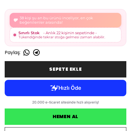
41 kişi şu an bu ürünü inceliyor, en çok
beğenilenler arasında!
Sınırlı Stok
- Anlık 23 kişinin sepetinde -
Tükendiğinde tekrar stoğa gelmesi zaman alabilir.
Paylaş
:
SEPETE EKLE
HEMEN AL