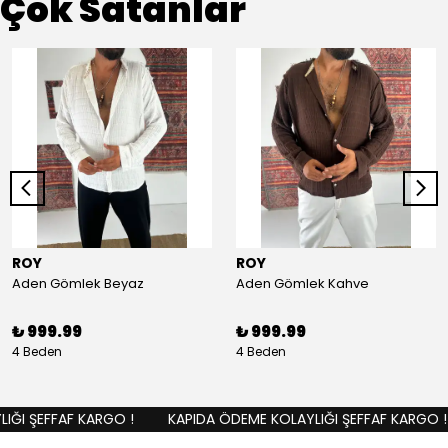
Çok Satanlar
ROY
ROY
Aden Gömlek Beyaz
Aden Gömlek Kahve
₺ 999.99
₺ 999.99
4 Beden
4 Beden
ĞI ŞEFFAF KARGO !
KAPIDA ÖDEME KOLAYLIĞI ŞEFFAF KARGO !