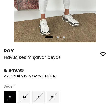
ROY
Havuç kesim şalvar beyaz
₺ 949.99
2 VE ÜZERİ ALIMLARDA %10 İNDİRİM
Beden
S
M
L
XL