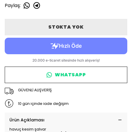
Paylaş
:
STOKTA YOK
WHATSAPP
GÜVENLİ ALIŞVERİŞ
10 gün içinde iade değişim
Ürün Açıklaması
havuç kesim şalvar