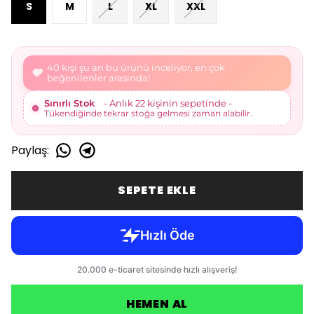
S
M
L
XL
XXL
43 kişi şu an bu ürünü inceliyor, en çok
beğenilenler arasında!
Sınırlı Stok
- Anlık 23 kişinin sepetinde -
Tükendiğinde tekrar stoğa gelmesi zaman alabilir.
Paylaş
:
SEPETE EKLE
HEMEN AL