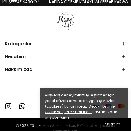
ĞI ŞEFFAF KARGO !
KAPIDA ÖDEME KOLAYLIĞI ŞEFFAF KARGO !
Kategoriler
Hesabım
Hakkımızda
Alışveriş deneyiminizi iyileştirmek için
yasal düzenlemelere uygun çerezler
(cookies) kullanıyoruz. Detaylı bilgiye
Gizlilik ve Çerez Politikası
sayfamızdan
erişebilirsiniz.
Anladım
©2023 Tüm Hakları Saklıdır - ikas E-Ticaret
Altyapısı ile